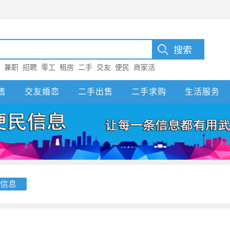
：
兼职
招聘
零工
租房
二手
交友
便民
商家活
售
交友婚恋
二手出售
二手求购
生活服务
信息